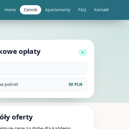
Home
Cennik
Apartamenty
FAQ
Kontakt
kowe opłaty
+
a pościel
50 PLN
óły oferty
ejmuje cenę za dobę dla każdego