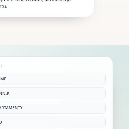
tu.
U
OME
NNIK
ARTAMENTY
Q