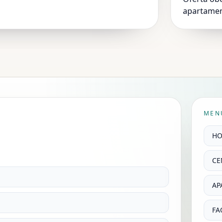
apartamen
MEN
H
CE
AP
FA